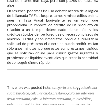
tasa de interés más baja, pero con plazos de hasta 50
años.
En resumen, podemos incluso debatir acerca de la lógica
de la llamada TAE de los prestamos y minicréditos online,
pues la Tasa Anual Equivalente es un valor que
proporciona un importe de crédito de un producto en
relación a un tiempo determinado de un año, y los
créditos rápidos de Ibericredit se ofrecen con plazos de
máximo 30 días y son inmediatos, porque al realizar la
solicitud de préstamo el dinero se puede recibir en tan
sólo unos minutos, porque estos son préstamos rápidos
que se solicitan online para cubrir gastos urgentes y
problemas de liquidez eventuales que crean la necesidad
de conseguir dinero rápido.
This entry was posted in
Sin categoría
and tagged
calcular
cuota hipoteca
,
calcular cuota prestamo
,
calcular intereses
de un prestamo
,
calculo intereses prestamo
,
minicréditos
,
préstamos rápidos
,
tasa de interes prestamos personales
.